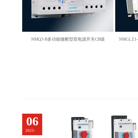
电源开关CB级
NMGLZ1-63A~3150A转换隔离开关（双投开
关）上下组合
06
2023-
11