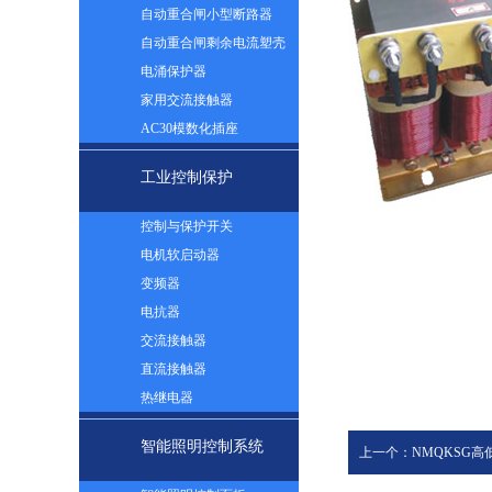
自动重合闸小型断路器
自动重合闸剩余电流塑壳
断路器
电涌保护器
家用交流接触器
AC30模数化插座
工业控制保护
控制与保护开关
电机软启动器
变频器
电抗器
交流接触器
直流接触器
热继电器
智能照明控制系统
上一个：NMQKSG高