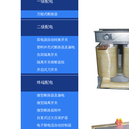
一级配电
万能式断路器
二级配电
双电源自动转换开关
塑料外壳式断路器及漏电
负荷隔离开关
隔离开关熔断器组
开启式刀开关
终端配电
微型断路器及漏电
微型隔离开关
微型断路器附件
自复式过欠压保护器
电子限电流自动控制器