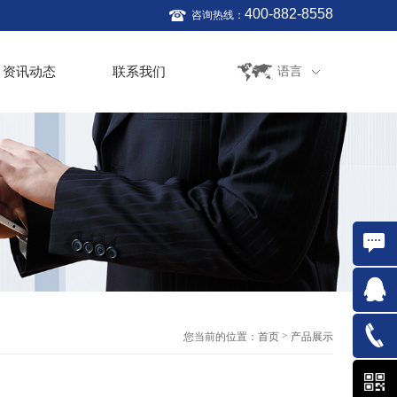
400-882-8558
咨询热线：
资讯动态
联系我们
语言
在线咨
询
QQ:761
>
您当前的位置：
首页
产品展示
021-