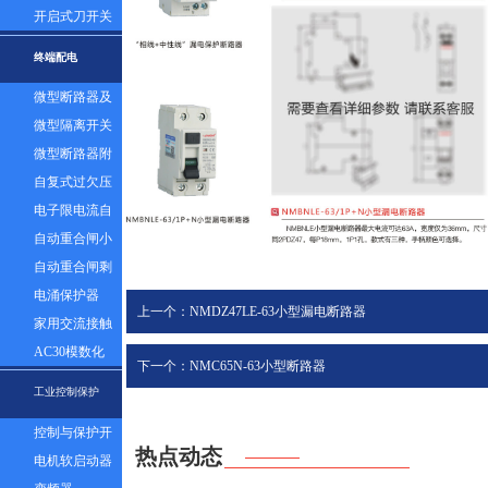
器组
开启式刀开关
终端配电
微型断路器及
漏电
微型隔离开关
微型断路器附
件
自复式过欠压
保护器
电子限电流自
动控制器
自动重合闸小
型断路器
自动重合闸剩
余电流塑壳断
电涌保护器
上一个：NMDZ47LE-63小型漏电断路器
路器
家用交流接触
器
AC30模数化
下一个：NMC65N-63小型断路器
插座
工业控制保护
控制与保护开
热点动态
关
电机软启动器