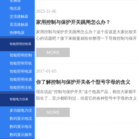
变频器
电抗器
2023-11-06
交流接触器
家用控制与保护开关跳闸怎么办？
直流接触器
家用控制与保护开关跳闸怎么办？这个应该是大家比较关
热继电器
心的话题吧？接下来能曼就给你整理一下导致控制与保开
智能照明控制系
关跳闸的因素有哪些吧…
MORE
智能照明控制
统
面板
智能照明导轨
2017-01-05
模块
智能照明电源
模块
智能照明传感
你了解控制与保护开关各个型号字母的含义
器
智能照明主机
现在说起“控制与保护开关”这个电器产品，相信大家都不
吗？—能曼告诉你…
系统
陌生了，至少都听到过，但是它的各种型号中字母的含义
智能电力仪表
这个应该不是大家都…
多功能电力仪
MORE
表
数码显示电流
表
数码显示电压
表
数码显示频率