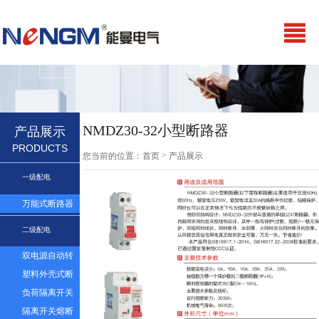
NMDZ30-32小型断路器
产品展示
PRODUCTS
>
您当前的位置：
首页
产品展示
一级配电
万能式断路器
二级配电
双电源自动转
换开关
塑料外壳式断
路器及漏电
负荷隔离开关
隔离开关熔断