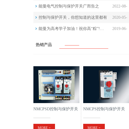
产…
能曼电气控制与保护开关广而告之
2022-08-
21
控制与保护开关，你想知道的这里都有
2020-05-
15
—能曼电气主打产品…
能曼为高考学子加油！祝你高“粽”!…
2019-06-
08
06
热销产品
NMCPSD控制与保护开关
NMCPS控制与保护开关
电器《双速型》
MORE >
MORE >