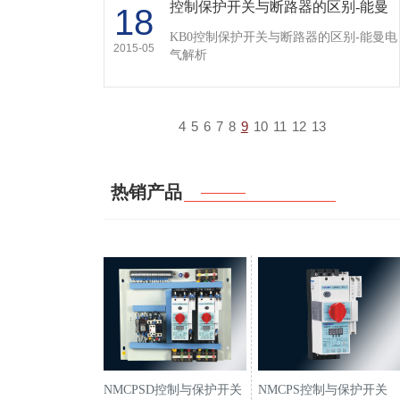
控制保护开关与断路器的区别-能曼
18
电气解析…
KB0控制保护开关与断路器的区别-能曼电
2015-05
气解析
4
5
6
7
8
9
10
11
12
13
热销产品
NMCPSD控制与保护开关
NMCPS控制与保护开关