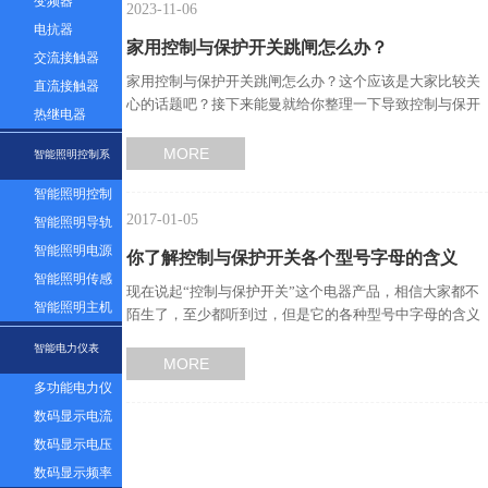
变频器
2023-11-06
电抗器
家用控制与保护开关跳闸怎么办？
交流接触器
家用控制与保护开关跳闸怎么办？这个应该是大家比较关
直流接触器
心的话题吧？接下来能曼就给你整理一下导致控制与保开
热继电器
关跳闸的因素有哪些吧…
MORE
智能照明控制系
智能照明控制
统
2017-01-05
面板
智能照明导轨
模块
智能照明电源
你了解控制与保护开关各个型号字母的含义
模块
智能照明传感
现在说起“控制与保护开关”这个电器产品，相信大家都不
吗？—能曼告诉你…
器
智能照明主机
陌生了，至少都听到过，但是它的各种型号中字母的含义
系统
这个应该不是大家都…
智能电力仪表
MORE
多功能电力仪
表
数码显示电流
表
数码显示电压
表
数码显示频率