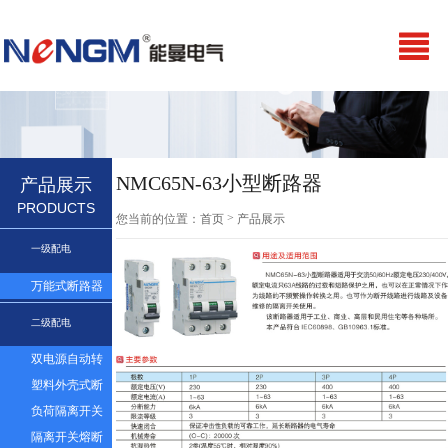
NMC65N-63小型断路器
产品展示
PRODUCTS
>
您当前的位置：
首页
产品展示
一级配电
万能式断路器
二级配电
双电源自动转
换开关
塑料外壳式断
路器及漏电
负荷隔离开关
隔离开关熔断