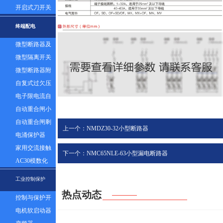
器组
开启式刀开关
终端配电
微型断路器及
漏电
微型隔离开关
微型断路器附
件
自复式过欠压
保护器
电子限电流自
动控制器
自动重合闸小
型断路器
自动重合闸剩
上一个：NMDZ30-32小型断路器
余电流塑壳断
电涌保护器
路器
家用交流接触
下一个：NMC65NLE-63小型漏电断路器
器
AC30模数化
插座
工业控制保护
热点动态
控制与保护开
关
电机软启动器