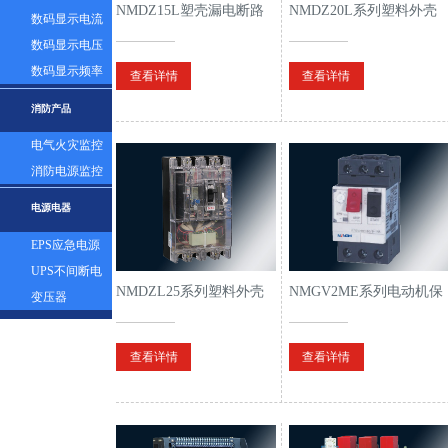
NMDZ15L塑壳漏电断路
NMDZ20L系列塑料外壳
表
数码显示电流
器
式漏电断路器
表
数码显示电压
表
数码显示频率
查看详情
查看详情
表
消防产品
电气火灾监控
探测器
消防电源监控
模块
电源电器
EPS应急电源
UPS不间断电
NMDZL25系列塑料外壳
NMGV2ME系列电动机保
源
变压器
式漏电断路器
护断路器
查看详情
查看详情