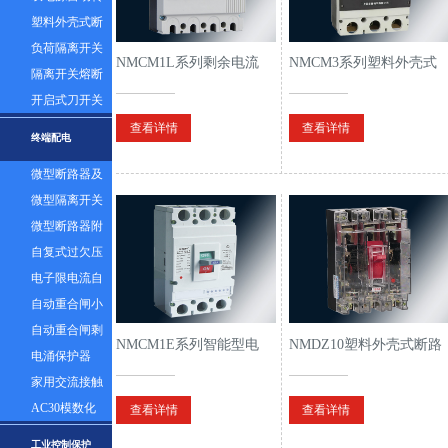
换开关
塑料外壳式断
路器及漏电
负荷隔离开关
NMCM1L系列剩余电流
NMCM3系列塑料外壳式
隔离开关熔断
断路器
断路器
器组
开启式刀开关
查看详情
查看详情
终端配电
微型断路器及
漏电
微型隔离开关
微型断路器附
件
自复式过欠压
保护器
电子限电流自
动控制器
自动重合闸小
型断路器
自动重合闸剩
NMCM1E系列智能型电
NMDZ10塑料外壳式断路
余电流塑壳断
电涌保护器
子式塑壳断路器
器
路器
家用交流接触
器
AC30模数化
查看详情
查看详情
插座
工业控制保护