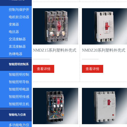
控制与保护开
关
电机软启动器
变频器
电抗器
交流接触器
直流接触器
NMDZ15系列塑料外壳式
NMDZ20系列塑料外壳式
热继电器
断路器
断路器
智能照明控制系
查看详情
查看详情
智能照明控制
统
面板
智能照明导轨
模块
智能照明电源
模块
智能照明传感
器
智能照明主机
系统
智能电力仪表
多功能电力仪